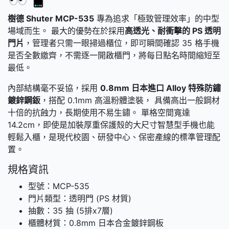
樹德 Shuter MCP-535
專為追求「極致管理效率」的中型
場域而生。 最大的優勢在於採用
高透光、耐衝擊的 PS 透明
門片
，管理者只需一眼掃過櫃位，即可瞬間確認 35 格手機
是否全數繳齊，不需逐一開啟櫃門，將每日點名時間縮短至
最低。
內部結構毫不妥協，採用
0.8mm 日本進口 Alloy 特殊防鏽
鍍鋅鋼鈑
，搭配 0.1mm 高溫粉體塗裝， 具備高出一般鋼材
十倍的抗蝕力，長期使用不易生鏽。 單格空間寬達
14.2cm，即使是加裝厚重保護殼的大尺寸智慧型手機也能
輕鬆入櫃，是現代校園、研發中心、保密產線的標準管理配
置。
規格資訊
型號：MCP-535
門片類型：透明門 (PS 材質)
抽數：35 抽 (5排x7層)
櫃體材質：0.8mm 日本合金鍍鋅鋼板