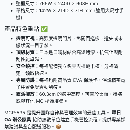
整櫃尺寸：766W × 240D × 603H mm
單格尺寸：142W × 219D × 71H mm (適用大尺寸手
機)
產品特色重點 ✅
透明可視：
高強度透明門片，免開門巡檢，遺失或未
繳狀況一目了然。
頂級材質：
日本進口鋼材結合高溫烤漆，抗氧化與耐
刮性能卓越。
安全鎖控：
每格配備獨立鎖具與標籤卡槽，分格清
楚，領取快速。
專屬防護：
每格均附高品質 EVA 保護墊，保護精密電
子裝置免受震動刮痕。
靈活擺放：
60.3cm 的適中高度，可置於桌面、掛牆
或與其他 MC 櫃體堆疊。
MCP-535 是提升團隊自律與管理效率的最佳工具。
暉日
OA 辦公家具
協助無數單位建立手機管控流程，提供專業採
購建議與全台配送服務。📦