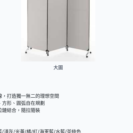
大圖
線，打造獨一無二的理想空間
、方形、圓弧自在規劃
拉鏈結合，隨拉隨裝
/淺灰/米黃/橘/紅/海軍藍/水藍/茶綠色