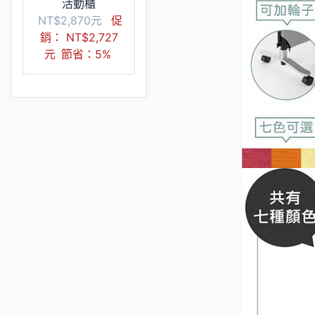
活動櫃
NT$2,870元
促
銷： NT$2,727
元
節省：5%