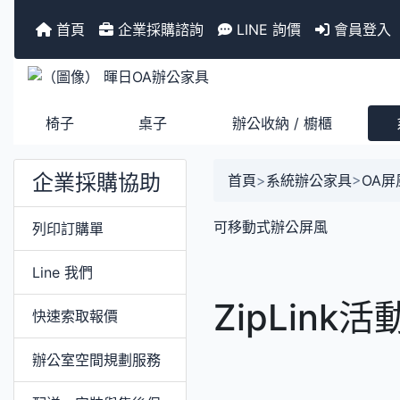
首頁
企業採購諮詢
LINE 詢價
會員登入
椅子
桌子
辦公收納 / 櫥櫃
企業採購協助
首頁
>
系統辦公家具
>
OA屏
可移動式辦公屏風
列印訂購單
Line 我們
ZipLink
快速索取報價
辦公室空間規劃服務