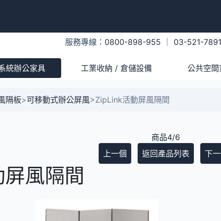
服務專線：
0800-898-955
｜
03-521-789
系統辦公家具
工業收納 / 倉儲設備
公共空間
風隔板
>
可移動式辦公屏風
>
ZipLink活動屏風隔間
商品4/6
上一個
返回產品列表
下一
活動屏風隔間