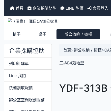
首頁
企業採購諮詢
LINE 詢價
會員登入
椅子
桌子
辦公收納 / 櫥櫃
企業採購協助
首頁
>
辦公收納 / 櫥櫃
>
O
三排B4落地型
列印訂購單
Line 我們
YDF-31
快速索取報價
辦公室空間規劃服務