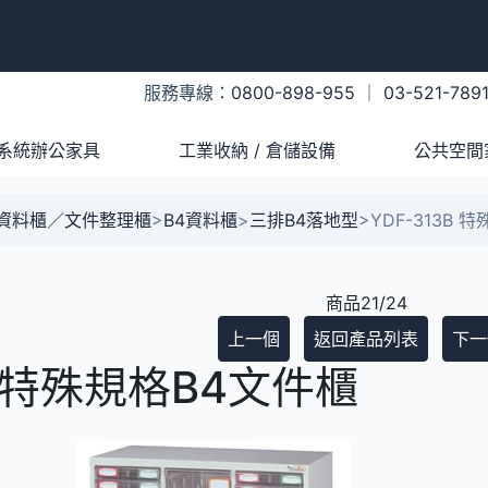
服務專線：
0800-898-955
｜
03-521-789
系統辦公家具
工業收納 / 倉儲設備
公共空間
A資料櫃／文件整理櫃
>
B4資料櫃
>
三排B4落地型
>
YDF-313B 
商品21/24
上一個
返回產品列表
下一
3B 特殊規格B4文件櫃