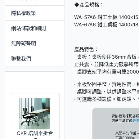
◆產品規格：
隱私權政策
WA-57A6 鉗工桌板 1400x15
WA-67A6 鉗工桌板 1400x18
網站條款和細則
無障礙聲明
產品特色：
‧ 桌板：桌板使用36mm
聯繫我們
止共震、並降低重力敲擊所帶
‧ 桌腳支架平均荷重可達200
推薦 [更多]
‧ 桌板堅固平整，實用性高，
‧ 桌腳可調整，以供調整水平
‧ 可選購多種設備。如虎鉗、
CKR 培訓桌折合