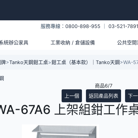
服務專線：
0800-898-955
｜
03-521-789
系統辦公家具
工業收納 / 倉儲設備
公共空間
鋼牌
>
Tanko天鋼鉗工桌
>
鉗工桌（基本款）｜Tanko天鋼
>
WA-5
鋼
商品6/7
上一個
返回產品列表
下一
 WA-67A6 上架組鉗工作