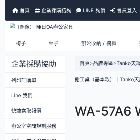
首頁
企業採購諮詢
LINE 詢價
會員登入
椅子
桌子
辦公收納 / 櫥櫃
企業採購協助
首頁
>
品牌專區
>
Tanko天
鉗工桌（基本款）｜Tanko天
列印訂購單
Line 我們
WA-57A6
快速索取報價
辦公室空間規劃服務