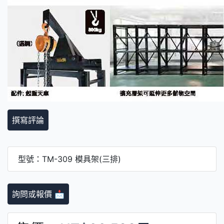
撰寫評論
型號：TM-309 模具架(三排)
詢問或報價 📩