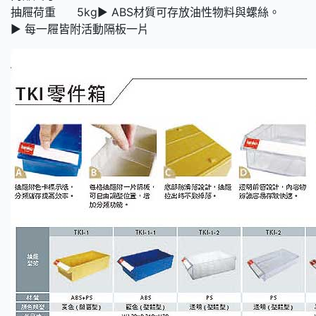
抽屜荷重 5kg► ABS材質可存放油性物料與螺絲。
► 每一屜皆附活動隔板一片