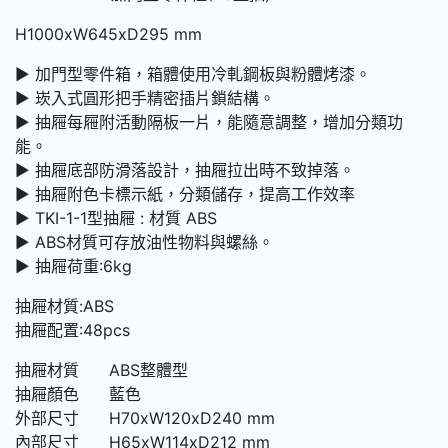
H1000xW645xD295 mm
► 加門型零件箱，箱體使用冷軋鋼板與粉體烤漆。
► 崁入式圓形把手精密插片鎖結構。
► 抽屜每屜附活動隔板一片，能隨意調整，增加分類功
能。
► 抽屜底部防滑落設計，抽屜拉出時不致掉落。
► 抽屜附色卡標示紙，分類儲存，提高工作效率
► TKI-1-1型抽屜 : 材質 ABS
► ABS材質可存放油性物料與螺絲。
► 抽屜荷重:6kg
抽屜材質:ABS
抽屜配置:48pcs
抽屜材質 ABS整體型
抽屜顏色 藍色
外部尺寸 H70xW120xD240 mm
內部尺寸 H65xW114xD212 mm