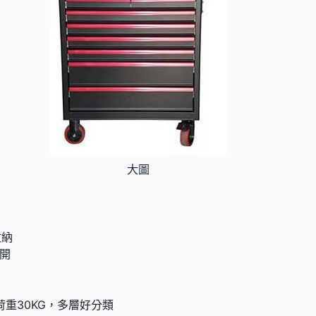
大圖
收納
開
荷重30KG，多層好分類