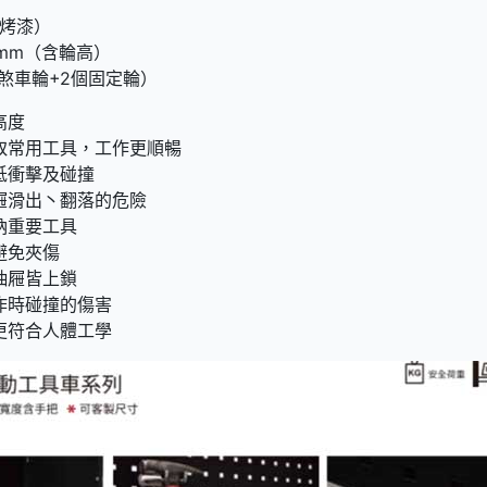
刮烤漆）
H mm（含輪高）
個煞車輪+2個固定輪）
高度
取常用工具，工作更順暢
低衝擊及碰撞
屜滑出丶翻落的危險
納重要工具
避免夾傷
抽屜皆上鎖
作時碰撞的傷害
更符合人體工學