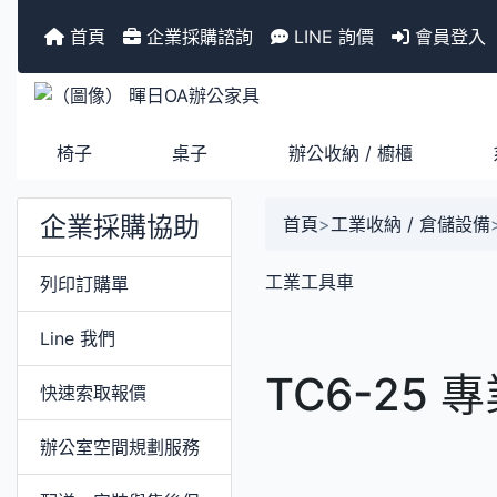
首頁
企業採購諮詢
LINE 詢價
會員登入
椅子
桌子
辦公收納 / 櫥櫃
企業採購協助
首頁
>
工業收納 / 倉儲設備
工業工具車
列印訂購單
Line 我們
TC6-25
快速索取報價
辦公室空間規劃服務