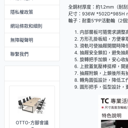
全鋼材厚度：約1.2mm（耐
隱私權政策
尺寸：936W *502D*985
輪子：耐重5"PP活動輪（2
網站條款和細則
内部層板可隨需求調整
方形孔掛板組，方便拿
無障礙聲明
滑軌可使抽屜開關時降
抽屜安全鎖扣，避免抽
聯繫我們
旋轉把手加鎖，安心收
上掀蓋氣壓棒挺桿，開
推薦 [更多]
抽屜附鎖，上鎖後所有
轉角圓弧設計，降低工
圓形把手，弧型設計，
OTTO-方腳會議