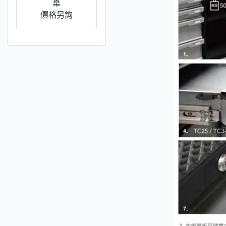
桌
價格另詢