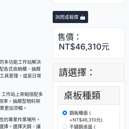
詢問或報價 📩
售價：
NT$46,310元
造的多功能工作站解決
選配各式收納櫃、抽屜
請選擇：
工具管理，或是日常
桌板種類
業。工作站上架組搭配多
業效率。抽屜型物料架
業更加流暢。
鋼板檯面 (
護性的專業作業場所。
+NT$46,310元)
佳選擇。選擇天鋼，讓
不鏽鋼桌面 (