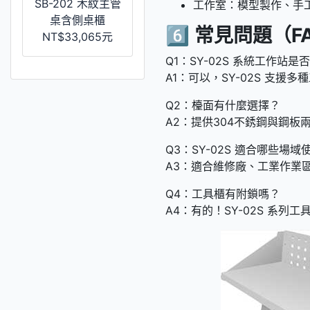
SB-202 木紋主管
工作室：模型製作、手工
桌含側桌櫃
6️⃣
常見問題（F
NT$33,065元
Q1：SY-02S 系統工作站
A1：可以，SY-02S 支
Q2：檯面有什麼選擇？
A2：提供304不銹鋼與鋼
Q3：SY-02S 適合哪些場域
A3：適合維修廠、工業作業
Q4：工具櫃有附鎖嗎？
A4：有的！SY-02S 系