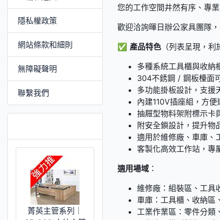
您的工作空間井然有序、專業
隱私權政策
歡迎洽詢暉日辦公家具團隊，
網站條款和細則
✅
產品特色
（列表呈現，利
多種系統工具櫃與收納
無障礙聲明
304不銹鋼 / 鋼板檯面
多功能掛板設計，支援
聯繫我們
內建110V插座組，方
抽屜型物料架附標示卡
推薦 [更多]
附安全鎖設計，提升物
適用於維修廠、車庫、
客製化高效工作站，專
適用場域
：
維修廠：組裝區、工具
車庫：工具櫃、收納區
菁英主管系列｜
工業作業區：零件分類