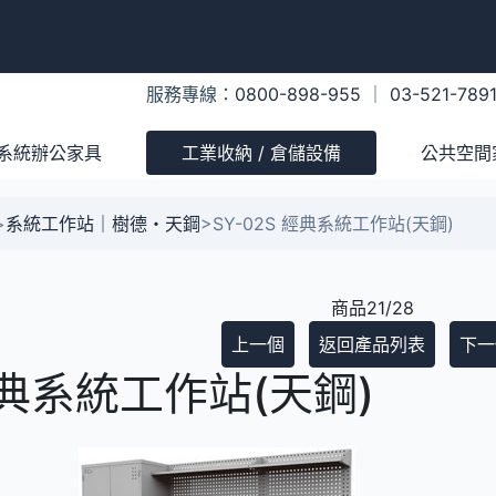
服務專線：
0800-898-955
｜
03-521-789
系統辦公家具
工業收納 / 倉儲設備
公共空間
>
系統工作站｜樹德・天鋼
>
SY-02S 經典系統工作站(天鋼)
商品21/28
上一個
返回產品列表
下一
 經典系統工作站(天鋼)