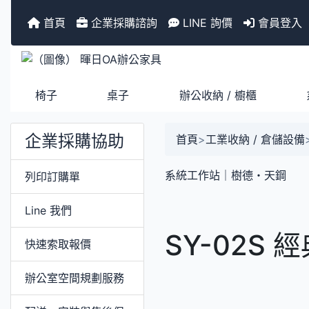
首頁
企業採購諮詢
LINE 詢價
會員登入
椅子
桌子
辦公收納 / 櫥櫃
企業採購協助
首頁
>
工業收納 / 倉儲設備
系統工作站｜樹德・天鋼
列印訂購單
Line 我們
SY-02S
快速索取報價
辦公室空間規劃服務