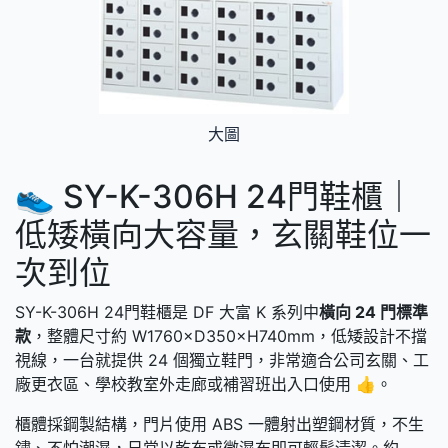
大圖
👟 SY-K-306H 24門鞋櫃｜
低矮橫向大容量，玄關鞋位一
次到位
SY-K-306H 24門鞋櫃是 DF 大富 K 系列中
橫向 24 門標準
款
，整體尺寸約 W1760×D350×H740mm，低矮設計不擋
視線，一台就提供 24 個獨立鞋門，非常適合公司玄關、工
廠更衣區、學校教室外走廊或補習班出入口使用 👍。
櫃體採鋼製結構，門片使用 ABS 一體射出塑鋼材質，不生
鏽、不怕潮濕，日常以乾布或微濕布即可輕鬆清潔。約