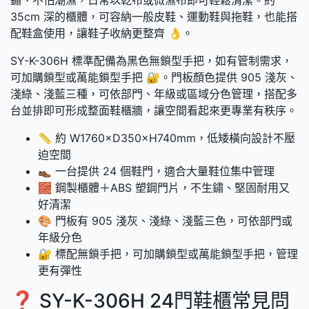
35cm 深的櫃體，可容納一般皮鞋、運動鞋與拖鞋，也能搭
配鞋盒使用，讓鞋子收納更整齊 👌。
SY-K-306H 標準配備為黑色無鎖型手把，如有管制需求，
可加購鎖型或萬能鎖型手把 🔐。門板顏色提供 905 淺灰、
淺綠、淺藍三種，可依部門、年級或區域分色管理，搭配多
台並排即可形成整面鞋櫃牆，讓空間看起來更專業有秩序。
📏 約 W1760×D350×H740mm，低矮橫向設計不壓
迫空間
👞 一台提供 24 個鞋門，適合大量鞋位集中管理
🧱 鋼製櫃體＋ABS 塑鋼門片，不生鏽、堅固耐用又
好清潔
🎨 門板有 905 淺灰、淺綠、淺藍三色，可依部門或
年級分色
🔐 標配無鎖手把，可加購鎖型或萬能鎖型手把，管理
更有彈性
❓ SY-K-306H 24門鞋櫃常見問