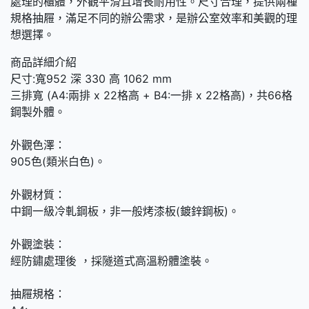
處理的櫃體，外觀平滑且增長耐用性。尺寸合理，提供兩種
規格抽屜，滿足不同的辦公需求，是辦公室效率和美觀的理
想選擇。
商品詳細介紹
尺寸:寬952 深 330 高 1062 mm
三排寬 (A4:兩排 x 22格高 + B4:一排 x 22格高)，共66格
鋼製外體。
外觀色澤：
905色(類米白色)。
外觀材質：
中鋼一級冷軋鋼板，非一般烤漆板(鍍鋅鋼板)。
外觀塗裝：
經防鏽處理後 ，採隧道式高溫粉體塗裝。
抽屜規格：