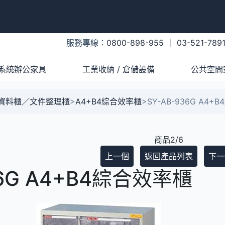
服務專線：
0800-898-955
｜
03-521-789
系統辦公家具
工業收納 / 倉儲設備
公共空間
A資料櫃／文件整理櫃
>
A4+B4綜合效率櫃
>
SY-AB-936G A4
商品2/6
上一個
返回產品列表
下一
36G A4+B4綜合效率櫃