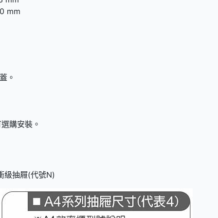
0 mm
蓋。
可選購安裝。
級抽屜(代號N)