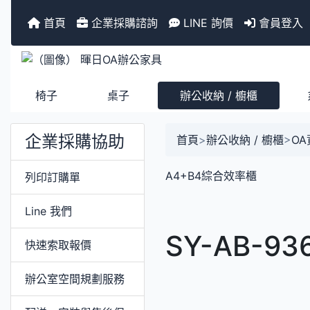
首頁
企業採購諮詢
LINE 詢價
會員登入
椅子
桌子
辦公收納 / 櫥櫃
企業採購協助
首頁
>
辦公收納 / 櫥櫃
>
O
A4+B4綜合效率櫃
列印訂購單
Line 我們
SY-AB-9
快速索取報價
辦公室空間規劃服務