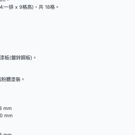
B4:一排 x 9格高)，共 18格。
：
漆板(鍍鋅鋼板)。
溫粉體塗裝。
3 mm
0 mm
3 mm