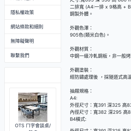
二排寬 (A4:一排 x 9格高 + 
隱私權政策
鋼製外體。
網站條款和細則
外觀色澤
905色(類米白色)。
無障礙聲明
外觀材質：
聯繫我們
中鋼一級冷軋鋼板，非一般烤
外觀塗裝：
推薦 [更多]
經防鏽處理後 ，採隧道式高
抽屜規格：
A4:
外徑尺寸：寬391 深325 高8
內徑尺寸：寬382 深295 高8
B4橫式:
OTS ㄇ字會談桌/
外徑尺寸：寬391 深325 高8