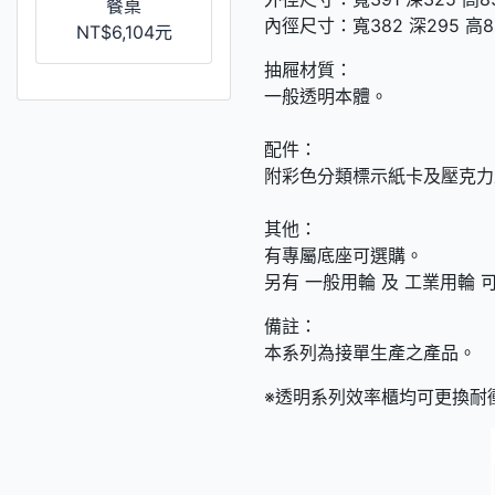
餐桌
內徑尺寸：寬382 深295 高8
NT$6,104元
抽屜材質：
一般透明本體。
配件：
附彩色分類標示紙卡及壓克力
其他：
有專屬底座可選購。
另有 一般用輪 及 工業用輪 
備註：
本系列為接單生產之產品。
※透明系列效率櫃均可更換耐衝