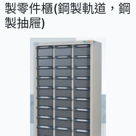
製零件櫃(鋼製軌道，鋼
製抽屜)