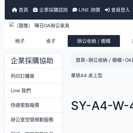
首頁
企業採購諮詢
LINE 詢價
會員登入
椅子
桌子
辦公收納 / 櫥櫃
企業採購協助
首頁
>
辦公收納 / 櫥櫃
>
O
單排A4 桌上型
列印訂購單
Line 我們
SY-A4-W
快速索取報價
辦公室空間規劃服務