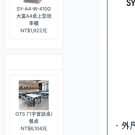
SY-A4-W-410G
大富A4桌上型效
率櫃
NT$1,922元
推薦 [更多]
OTS ㄇ字會談桌/
餐桌
NT$6,104元