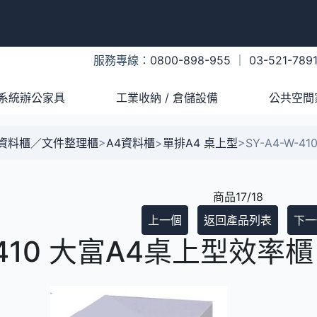
服務專線：
0800-898-955
｜
03-521-789
系統辦公家具
工業收納 / 倉儲設備
公共空間
A資料櫃／文件整理櫃
>
A4資料櫃
>
單排A4 桌上型
>
SY-A4-W-
商品17/18
上一個
返回產品列表
下一
-410 大富A4桌上型效率櫃