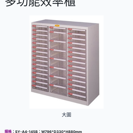
多功能效率櫃
大圖
規格
：
SY-A4-145B：W796*D330*H880mm