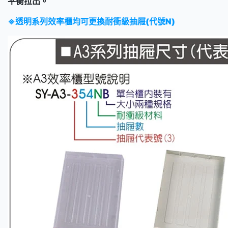
平衡拉出。
※透明系列效率櫃均可更換耐衝級抽屜(代號N)