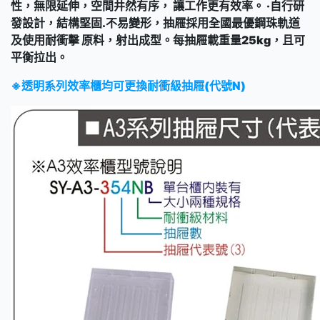
性，無限延伸，空間井然有序， 讓工作更有效率。 ‧自行研
發設計，結構堅固.不易變形，抽屜採用全國最優鋼珠軌道
及使用耐衝擊 原料，射出成型。每抽屜載重量25kg，且可
平衡拉出。
※透明系列效率櫃均可更換耐衝級抽屜(代號N)