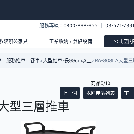
服務專線：
0800-898-955
｜
03-521-789
系統辦公家具
工業收納 / 倉儲設備
公共空間
車／服務推車／餐車
>
大型推車-長99cm以上
>
RA-808LA大型
商品5/10
上一個
返回產品列表
下一
LA大型三層推車