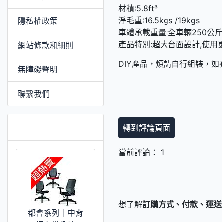
材積:5.8ft³
淨毛重:16.5kgs /19kgs
隱私權政策
車體承載重量:全車輛250公斤
產品特別:超大台面設計,使用
網站條款和細則
DIY產品，煩請自行組裝，
無障礙聲明
聯繫我們
推薦 [更多]
轉到評論頁面
當前評論： 1
想了解
訂購方式、付款、運送
都會系列｜中背