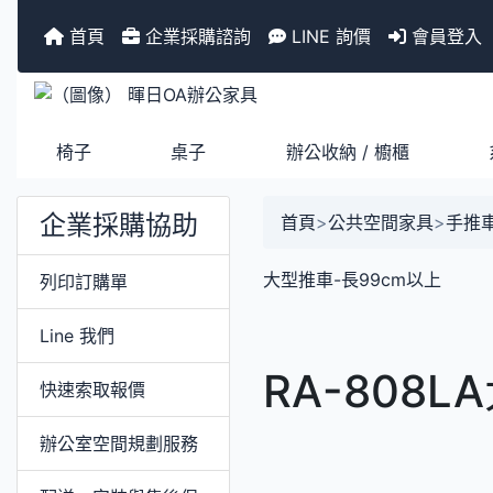
首頁
企業採購諮詢
LINE 詢價
會員登入
椅子
桌子
辦公收納 / 櫥櫃
企業採購協助
首頁
>
公共空間家具
>
手推
大型推車-長99cm以上
列印訂購單
Line 我們
RA-808
快速索取報價
辦公室空間規劃服務