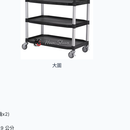
大圖
）
x2)
29 公分