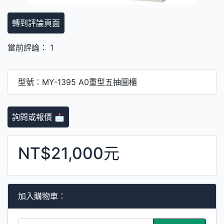
轉到評論頁面
當前評論： 1
型號：MY-1395 A0重型五抽圖櫃
詢問或報價 📩
NT$21,000元
加入購物車：