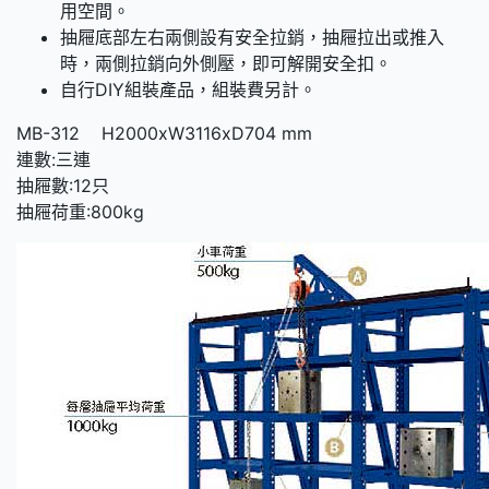
用空間。
抽屜底部左右兩側設有安全拉銷，抽屜拉出或推入
時，兩側拉銷向外側壓，即可解開安全扣。
自行DIY組裝產品，組裝費另計。
MB-312 H2000xW3116xD704 mm
連數:三連
抽屜數:12只
抽屜荷重:800kg