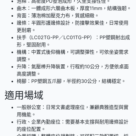
泡棉：高密度PU發泡成形，久坐支撐性佳。
曲木：一體成形六層曲木板，厚度11mm，結構強韌。
背面：薄泡棉加壓克力布，質感細緻。
邊條：半圓形護邊條設計，防撞擊效果佳，日常使用
更耐磨。
扶手（LC02TG-PP／LC01TG-PP）：PP塑鋼射出成
形，堅固耐用。
機構：中置式後仰機構，可調整彈性，可依坐姿需求
調整。
升降：氣壓棒升降裝置，行程約10公分，方便依桌面
高度調整。
椅腳：PP塑鋼五爪腳，半徑約30公分，結構穩定。
適用場域
一般辦公室：日常文書處理座位，兼顧典雅造型與實
用機能。
行政、企業內勤座位：需要基本支撐與耐用邊條設計
的座位配置。