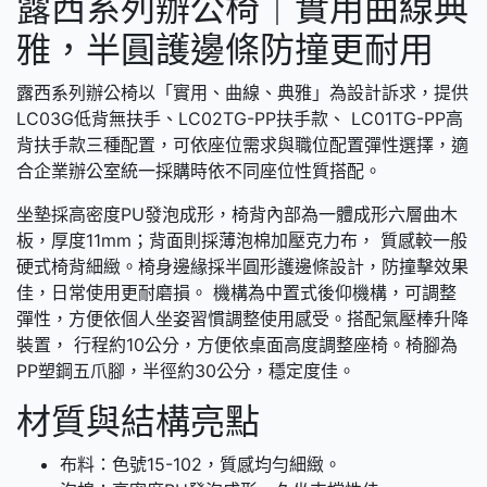
露西系列辦公椅｜實用曲線典
雅，半圓護邊條防撞更耐用
露西系列辦公椅以「實用、曲線、典雅」為設計訴求，提供
LC03G低背無扶手、LC02TG-PP扶手款、 LC01TG-PP高
背扶手款三種配置，可依座位需求與職位配置彈性選擇，適
合企業辦公室統一採購時依不同座位性質搭配。
坐墊採高密度PU發泡成形，椅背內部為一體成形六層曲木
板，厚度11mm；背面則採薄泡棉加壓克力布， 質感較一般
硬式椅背細緻。椅身邊緣採半圓形護邊條設計，防撞擊效果
佳，日常使用更耐磨損。 機構為中置式後仰機構，可調整
彈性，方便依個人坐姿習慣調整使用感受。搭配氣壓棒升降
裝置， 行程約10公分，方便依桌面高度調整座椅。椅腳為
PP塑鋼五爪腳，半徑約30公分，穩定度佳。
材質與結構亮點
布料：色號15-102，質感均勻細緻。