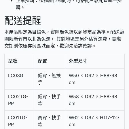
企業採購：整體座位規劃時，可搭配三款配置統一採
購。
配送提醒
本產品限定為目錄色，實際顏色請以到貨商品為準。配送範
圍限新竹市以北為免運， 其餘地區需另外估算運費，實際
交期則依庫存與區域而定，歡迎先洽詢確認。
型號
配置
外型尺寸
LC03G
低背・無扶
W50 × D62 × H88-98
手
cm
LC02TG-
低背・扶手
W58 × D62 × H88-98
PP
款
cm
LC01TG-
高背・扶手
W62 × D67 × H117-127
PP
款
cm