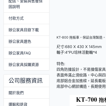
配送、安裝與售後保
固說明
付款方式
辦公家具目錄下載
KT-800 拖板車，保証台灣製
辦公家具選色
尺寸:680 X 430 X 145mm
輪子:4"PU培林活動輪*4
辦公家具FAQ
特色:
辦公家具採購資源
四角防撞設計，不易撞傷家具
表面佈滿止滑紋路，中心與四
公司服務資訊
底部鋁合金加進樑，延長載板
底部中心網狀構造，長期使用
關於我們
運輸和退貨