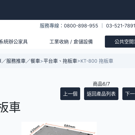
服務專線：
0800-898-955
｜
03-521-789
系統辦公家具
工業收納 / 倉儲設備
公共空間
車／服務推車／餐車
>
平台車、拖板車
>
KT-800 拖板車
商品6/7
上一個
返回產品列表
下一
拖板車