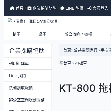
首頁
企業採購諮詢
LINE 詢價
會員登入
椅子
桌子
辦公收納 / 櫥櫃
企業採購協助
首頁
>
公共空間家具
>
手推
平台車、拖板車
列印訂購單
Line 我們
KT-800 
快速索取報價
辦公室空間規劃服務