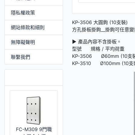
隱私權政策
KP-3506 大圓鉤 (10支裝)
網站條款和細則
方孔掛板掛鉤__掛鉤可任意
► 產品內容不含掛板。
無障礙聲明
型號 規格 / 平均荷重
KP-3506 Ø60mm (10支裝)
聯繫我們
KP-3510 Ø100mm (10支裝
推薦 [更多]
FC-M309 9門職