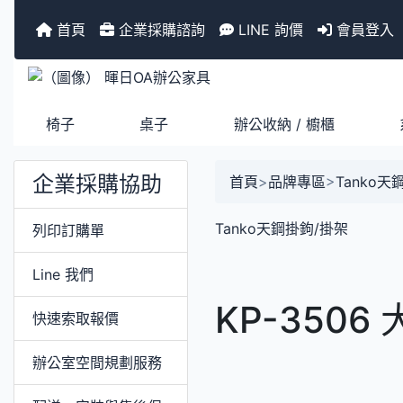
首頁
企業採購諮詢
LINE 詢價
會員登入
椅子
桌子
辦公收納 / 櫥櫃
企業採購協助
首頁
>
品牌專區
>
Tanko天
Tanko天鋼掛鉤/掛架
列印訂購單
Line 我們
KP-3506 
快速索取報價
辦公室空間規劃服務