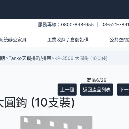
服務專線：
0800-898-955
｜
03-521-789
系統辦公家具
工業收納 / 倉儲設備
公共空間
鋼牌
>
Tanko天鋼掛鉤/掛架
>
KP-3506 大圓鉤 (10支裝)
商品6/29
上一個
返回產品列表
下一
大圓鉤 (10支裝)