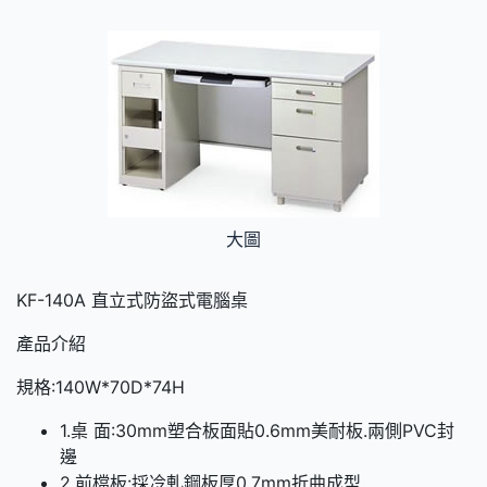
大圖
KF-140A 直立式防盜式電腦桌
產品介紹
規格:140W*70D*74H
1.桌 面:30mm塑合板面貼0.6mm美耐板.兩側PVC封
邊
2.前檔板:採冷軋鋼板厚0.7mm折曲成型