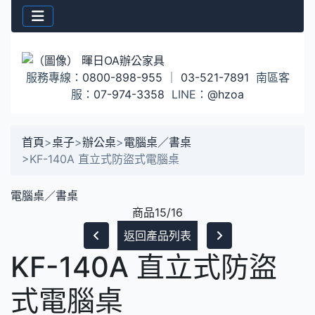
服務專線：
0800-898-955
｜
03-521-7891
南區客
服：
07-974-3358
LINE：
@hzoa
首頁
>
桌子
>
辦公桌
>
電腦桌／書桌
>
KF-140A 直立式防盜式電腦桌
電腦桌／書桌
商品15/16
返回產品列表
KF-140A 直立式防盜
式電腦桌