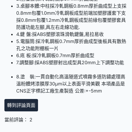
3.桌腳本體:中柱採冷軋鋼板0.8mm厚折曲成型上支採
0.8mm包覆1.0mm冷軋鋼板成型前端加塑膠護套下支
採0.8mm包覆1.2mm冷軋鋼板成型前緣包覆塑膠套具
防護功能左腳,具左右走線功能.
4.鍵 盤:採ABS塑膠滾珠滑軌鍵盤,易拉易收
5.電腦筒:採冷軋鋼板0.7mm厚折曲成型後板具有散熱
孔之功能附棚板一片
6.底 板:採冷軋鋼板0.7mm厚折曲成型
7.調整腳:採ABS塑膠射出成型具20mm上下調整功能
8.塗 裝:一貫自動化高溫隧道式噴霧多道防鏽處理高
溫粉體烤漆膜厚30μm以上表面平滑美觀 本項產品是
CNS正字標記工廠生產製造 公差:+-5mm
轉到評論頁面
當前評論： 2