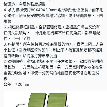
鉻鑄造，有足夠強度韌性
4. 承力橫樑使用80X40X2.0mm矩形鋼管粉體塗裝，而不用
鋁鉤件，使座椅安裝後整體穩定協調，防止彎曲變形，下凹
現象
5. 椅座背鋼框封邊，全部圓弧修邊，座板邊角卷曲又没有
任何尖銳錂角， 沖孔鋼網椅座不管任何角度，都無隱藏
性，可一目了然
6. 座椅設計所有連接置於較為隱藏的地方，實際上阻止人為
小動任→亂拆卸座椅的配件，制止了人為蓄意破壞和不經意
擅自改動，給清潔打掃帶來便捷
7. 調整腳墊，座椅因地面不平可任意調整，且調整腳墊附防
滑軟墊，一方面防止損壞地面，另一方面當附著的軟墊在負
重變形吸附著，即使十分光滑的地面座椅也不會在地面滑
移
公差：±20mm