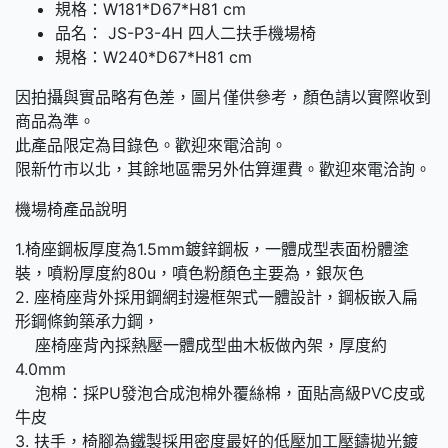
規格：W181*D67*H81 cm
品名： JS-P3-4H 四人二扶手機場椅
規格：W240*D67*H81 cm
因拍攝與實品略有色差，圖片僅供參考，顏色請以實際收到
商品為準。
此產品限定為目錄色。歡迎來電洽詢。
限新竹市以北，其餘地區需另外估算運費。歡迎來電洽詢。
機場椅產品說明
1.椅座鋼板厚度為1.5mm鍍鋅鋼板，一體成型表面枌體塗
裝，噴粉厚度約80u，噴色粉顏色主要為，銀灰色
2. 座椅座背外採用鋼網封邊框架式一體設計，鋼板嵌入扁
形鋼條鉤築承力鋼，
座椅座背內採熱壓一體成型曲木板做內架，厚度約
4.0mm
泡棉：採PU發泡合成泡棉外覆絲棉，面貼高級PVC皮或
牛皮
3. 扶手，椅腳為鐵製採用密度最好的低壓加工壓鑄拋光鍍