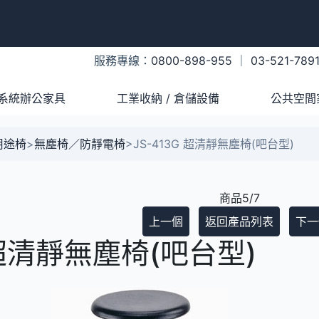
服務專線：
0800-898-955
｜
03-521-789
系統辦公家具
工業收納 / 倉儲設備
公共空間
用途椅
>
無塵椅／防靜電椅
>
JS-413G 超清靜無塵椅(吧台型)
商品5/7
上一個
返回產品列表
下一
G 超清靜無塵椅(吧台型)