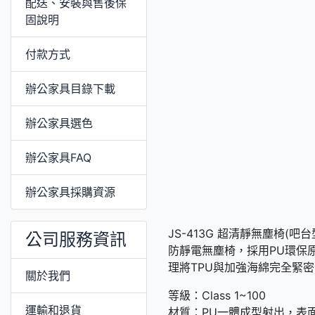
配送、安裝與售後保
固說明
付款方式
辦公家具目錄下載
辦公家具選色
辦公家具FAQ
辦公家具採購資源
JS-413G 超清靜無塵椅(吧台
公司服務資訊
防靜電無塵椅，採用PU環保
理將TPU與加強海綿完全緊密
關於我們
等級：Class 1~100
運輸和退貨
材質：PU一體成型射出，表