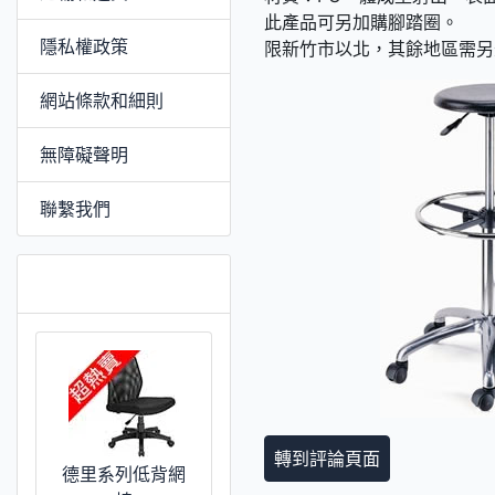
此產品可另加購腳踏圈。
隱私權政策
限新竹市以北，其餘地區需另
網站條款和細則
無障礙聲明
聯繫我們
推薦 [更多]
轉到評論頁面
德里系列低背網