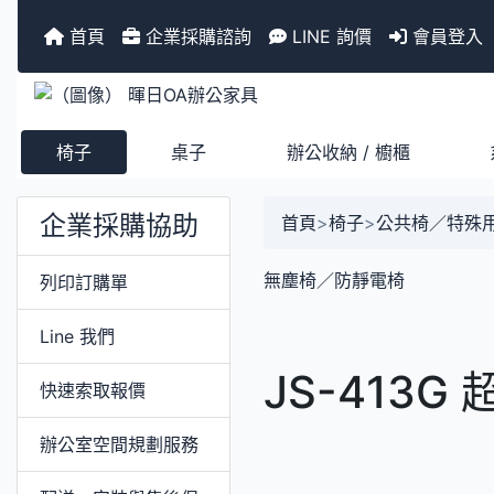
首頁
企業採購諮詢
LINE 詢價
會員登入
椅子
桌子
辦公收納 / 櫥櫃
企業採購協助
首頁
>
椅子
>
公共椅／特殊
無塵椅／防靜電椅
列印訂購單
Line 我們
JS-413
快速索取報價
辦公室空間規劃服務