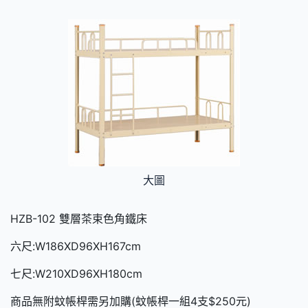
大圖
HZB-102 雙層茶束色角鐵床
六尺:W186XD96XH167cm
七尺:W210XD96XH180cm
商品無附蚊帳桿需另加購(蚊帳桿一組4支$250元)