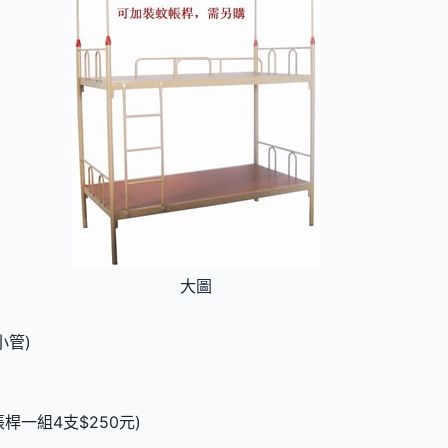
大圖
小管)
桿一組4支$250元)