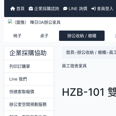
首頁
企業採購諮詢
LINE 詢價
會員登入
椅子
桌子
辦公收納 / 櫥櫃
企業採購協助
首頁
>
辦公收納 / 櫥櫃
>
員
員工宿舍家具
列印訂購單
Line 我們
HZB-10
快速索取報價
辦公室空間規劃服務