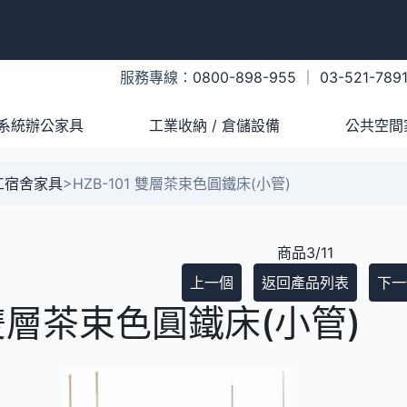
服務專線：
0800-898-955
｜
03-521-789
系統辦公家具
工業收納 / 倉儲設備
公共空間
工宿舍家具
>
HZB-101 雙層茶束色圓鐵床(小管)
商品3/11
上一個
返回產品列表
下一
1 雙層茶束色圓鐵床(小管)