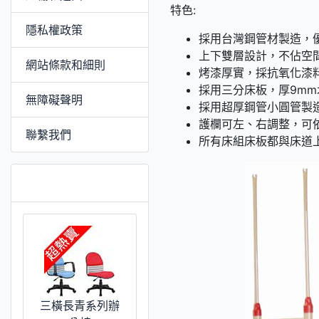
特色:
隱私權政策
採用台灣鋼管材製造，
上下雙層設計，不佔空
網站條款和細則
烤漆厚實，採抗氧化漆
採用三分床板，厚9m
無障礙聲明
採用超厚鋼管小圓管製
護欄可左、右調整，可
聯繫我們
所有床組床板都與床道
推薦 [更多]
三橫長青系列辦