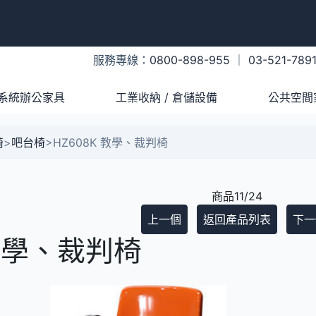
服務專線：
0800-898-955
｜
03-521-789
系統辦公家具
工業收納 / 倉儲設備
公共空間
椅
>
吧台椅
>
HZ608K 教學、裁判椅
商品11/24
上一個
返回產品列表
下一
 教學、裁判椅