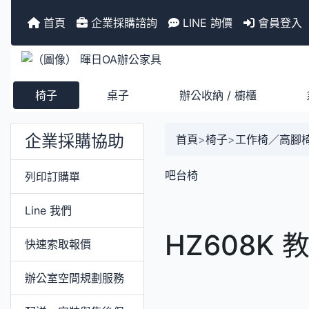
首頁
企業採購諮詢
LINE 詢價
會員登入
椅子
桌子
辦公收納 / 櫥櫃
企業採購協助
首頁
>
椅子
>
工作椅／高腳
吧台椅
列印訂購單
Line 我們
HZ608K
快速索取報價
辦公室空間規劃服務