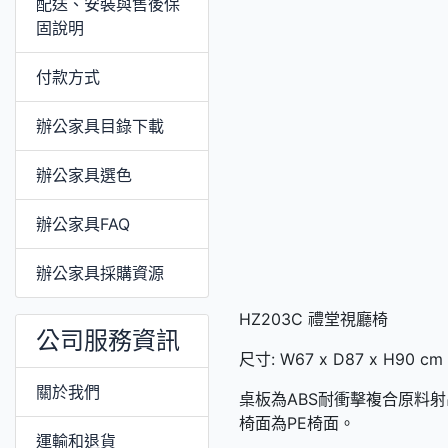
配送、安裝與售後保
固說明
付款方式
辦公家具目錄下載
辦公家具選色
辦公家具FAQ
辦公家具採購資源
HZ203C 禮堂視廳椅
公司服務資訊
尺寸: W67 x D87 x H90 cm
關於我們
桌板為ABS耐衝擊複合原料
椅面為PE椅面。
運輸和退貨