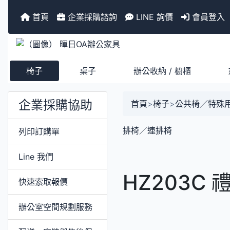
首頁
企業採購諮詢
LINE 詢價
會員登入
椅子
桌子
辦公收納 / 櫥櫃
企業採購協助
首頁
>
椅子
>
公共椅／特殊
排椅／連排椅
列印訂購單
Line 我們
HZ203C
快速索取報價
辦公室空間規劃服務