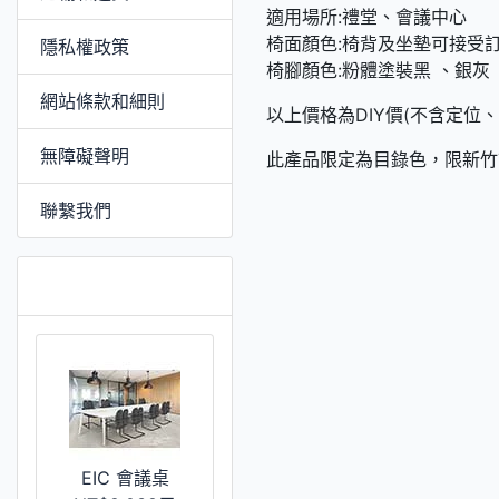
適用場所:禮堂、會議中心
椅面顏色:椅背及坐墊可接受
隱私權政策
椅腳顏色:粉體塗裝黑 、銀灰
網站條款和細則
以上價格為DIY價(不含定位、
無障礙聲明
此產品限定為目錄色，限新竹
聯繫我們
推薦 [更多]
EIC 會議桌