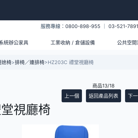
服務專線：
0800-898-955
｜
03-521-789
系統辦公家具
工業收納 / 倉儲設備
公共空間
用途椅
>
排椅／連排椅
>
HZ203C 禮堂視廳椅
商品13/18
上一個
返回產品列表
下一
 禮堂視廳椅