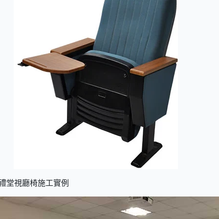
署禮堂視廳椅施工實例