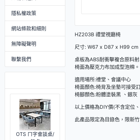
隱私權政策
網站條款和細則
HZ203B 禮堂視廳椅
無障礙聲明
尺寸: W67 x D87 x H99 cm
聯繫我們
桌板為ABS耐衝擊複合原料
椅面為壓克力布加成型泡棉。
推薦 [更多]
適用場所:禮堂、會議中心
椅面顏色:椅背及坐墊可接受
椅腳顏色:粉體塗裝黑 、銀灰
以上價格為DIY價(不含定位、
此產品限定為目錄色，限新竹
OTS ㄇ字會談桌/