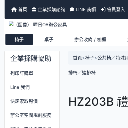
首頁
企業採購諮詢
LINE 詢價
會員登入
椅子
桌子
辦公收納 / 櫥櫃
企業採購協助
首頁
>
椅子
>
公共椅／特殊
排椅／連排椅
列印訂購單
Line 我們
HZ203B
快速索取報價
辦公室空間規劃服務