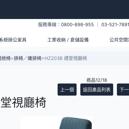
服務專線：
0800-898-955
｜
03-521-789
系統辦公家具
工業收納 / 倉儲設備
公共空間
用途椅
>
排椅／連排椅
>
HZ203B 禮堂視廳椅
商品12/18
上一個
返回產品列表
下一
 禮堂視廳椅