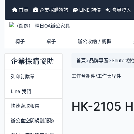
首頁
企業採購諮詢
LINE 詢價
會員登入
椅子
桌子
辦公收納 / 櫥櫃
企業採購協助
首頁
>
品牌專區
>
Shuter
工作台組件/工作桌配件
列印訂購單
Line 我們
HK-2105 
快速索取報價
辦公室空間規劃服務