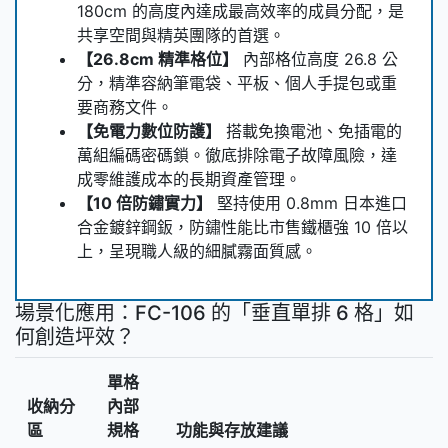
180cm 的高度內達成最高效率的成員分配，是
共享空間與精英團隊的首選。
【26.8cm 精準格位】
內部格位高度 26.8 公
分，精準容納筆電袋、平板、個人手提包或重
要商務文件。
【免電力數位防護】
搭載免換電池、免插電的
萬組編碼密碼鎖。徹底排除電子故障風險，達
成零維護成本的長期資產管理。
【10 倍防鏽實力】
堅持使用 0.8mm 日本進口
合金鍍鋅鋼鈑，防鏽性能比市售鐵櫃強 10 倍以
上，呈現職人級的細膩霧面質感。
場景化應用：FC-106 的「垂直單排 6 格」如
何創造坪效？
單格
收納分
內部
區
規格
功能與存放建議