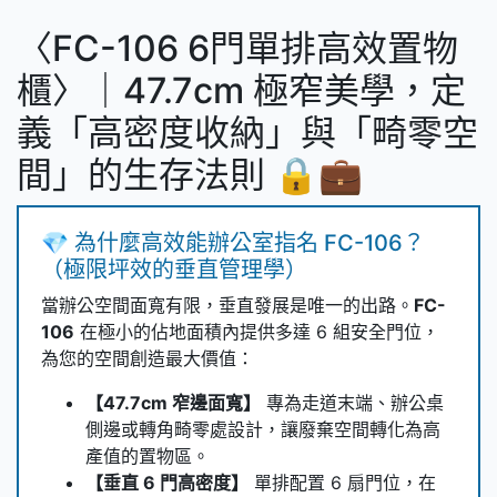
〈FC-106 6門單排高效置物
櫃〉｜47.7cm 極窄美學，定
義「高密度收納」與「畸零空
間」的生存法則 🔒💼
💎 為什麼高效能辦公室指名 FC-106？
（極限坪效的垂直管理學）
當辦公空間面寬有限，垂直發展是唯一的出路。
FC-
106
在極小的佔地面積內提供多達 6 組安全門位，
為您的空間創造最大價值：
【47.7cm 窄邊面寬】
專為走道末端、辦公桌
側邊或轉角畸零處設計，讓廢棄空間轉化為高
產值的置物區。
【垂直 6 門高密度】
單排配置 6 扇門位，在