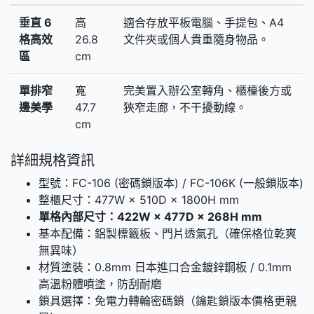
垂直 6
高
適合存放平板電腦、手提包、A4
格高效
26.8
文件夾或個人貴重隨身物品。
區
cm
單排窄
寬
完美置入辦公室轉角、櫃檯後方或
邊美學
47.7
狹窄走廊，不干擾動線。
cm
詳細規格資訊
型號：FC-106 (密碼鎖版本) / FC-106K (一般鎖版本)
整櫃尺寸：477W × 510D × 1800H mm
單格內部尺寸：422W × 477D × 268H mm
基本配備：鋁製標籤板、門片透氣孔（確保格位乾爽
無異味）
材質塗裝：0.8mm 日本進口合金鍍鋅鋼板 / 0.1mm
高溫粉體噴塗，防刮耐磨
鎖具選擇：免電力轉輪密碼鎖（鑰匙鎖版本價格更親