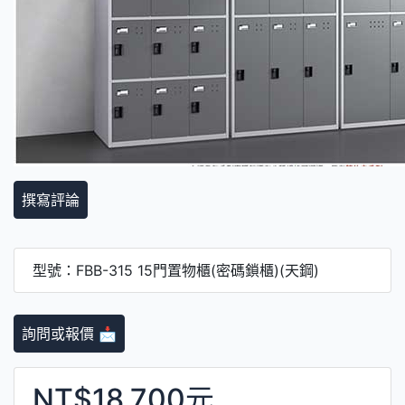
撰寫評論
型號：FBB-315 15門置物櫃(密碼鎖櫃)(天鋼)
詢問或報價 📩
NT$18,700元