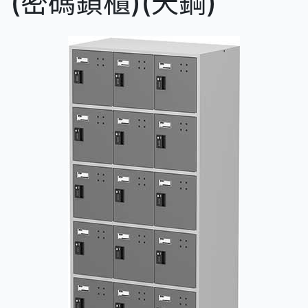
(密碼鎖櫃)(天鋼)