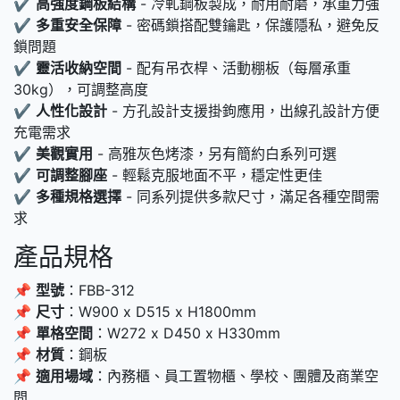
✔
高強度鋼板結構
- 冷軋鋼板製成，耐用耐磨，承重力強
✔
多重安全保障
- 密碼鎖搭配雙鑰匙，保護隱私，避免反
鎖問題
✔
靈活收納空間
- 配有吊衣桿、活動棚板（每層承重
30kg），可調整高度
✔
人性化設計
- 方孔設計支援掛鉤應用，出線孔設計方便
充電需求
✔
美觀實用
- 高雅灰色烤漆，另有簡約白系列可選
✔
可調整腳座
- 輕鬆克服地面不平，穩定性更佳
✔
多種規格選擇
- 同系列提供多款尺寸，滿足各種空間需
求
產品規格
📌
型號
：FBB-312
📌
尺寸
：W900 x D515 x H1800mm
📌
單格空間
：W272 x D450 x H330mm
📌
材質
：鋼板
📌
適用場域
：內務櫃、員工置物櫃、學校、團體及商業空
間