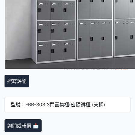
撰寫評論
型號：FBB-303 3門置物櫃(密碼鎖櫃)(天鋼)
詢問或報價 📩