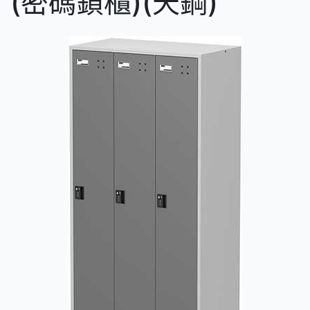
(密碼鎖櫃)(天鋼)