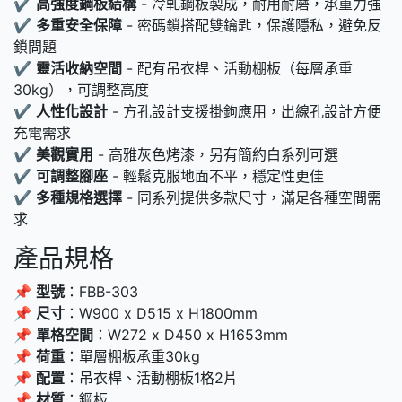
✔
高強度鋼板結構
- 冷軋鋼板製成，耐用耐磨，承重力強
✔
多重安全保障
- 密碼鎖搭配雙鑰匙，保護隱私，避免反
鎖問題
✔
靈活收納空間
- 配有吊衣桿、活動棚板（每層承重
30kg），可調整高度
✔
人性化設計
- 方孔設計支援掛鉤應用，出線孔設計方便
充電需求
✔
美觀實用
- 高雅灰色烤漆，另有簡約白系列可選
✔
可調整腳座
- 輕鬆克服地面不平，穩定性更佳
✔
多種規格選擇
- 同系列提供多款尺寸，滿足各種空間需
求
產品規格
📌
型號
：FBB-303
📌
尺寸
：W900 x D515 x H1800mm
📌
單格空間
：W272 x D450 x H1653mm
📌
荷重
：單層棚板承重30kg
📌
配置
：吊衣桿、活動棚板1格2片
📌
材質
：鋼板