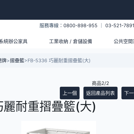
服務專線：
0800-898-955
｜
03-521-789
系統辦公家具
工業收納 / 倉儲設備
公共空間
樹德牌
>
摺疊籃
>
FB-5336 巧麗耐重摺疊籃(大)
商品2/2
上一個
返回產品列表
下一
 巧麗耐重摺疊籃(大)