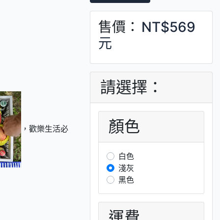
售價：
NT$569
元
請選擇：
顏色
，歡樂生活必
白色
淺灰
黑色
運費