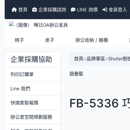
首頁
企業採購諮詢
LINE 詢價
會員登入
椅子
桌子
辦公收納 / 櫥櫃
企業採購協助
首頁
>
品牌專區
>
Shuter
摺疊籃
列印訂購單
Line 我們
FB-5336
快速索取報價
辦公室空間規劃服務