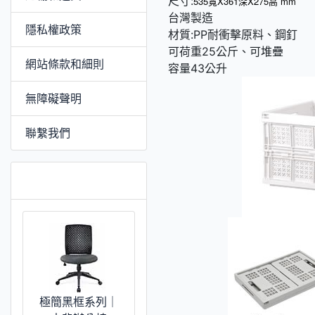
尺寸:
535寬X361深X275高 mm
台灣製造
隱私權政策
材質:PP耐衝擊原料、鋼釘
可荷重25公斤、可堆疊
網站條款和細則
容量43公升
無障礙聲明
聯繫我們
推薦 [更多]
極簡黑框系列｜