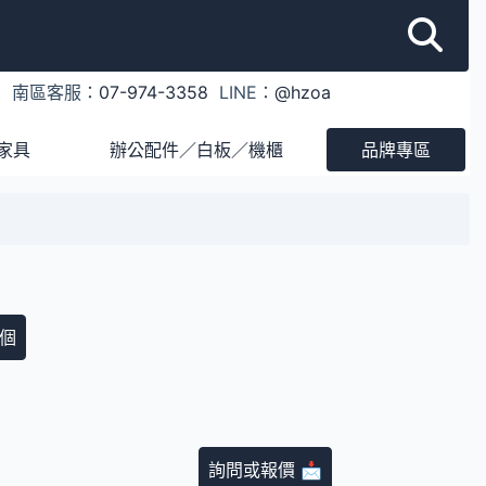
1
南區客服：
07-974-3358
LINE：
@hzoa
家具
辦公配件／白板／機櫃
品牌專區
個
詢問或報價 📩