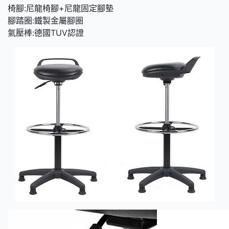
椅腳:尼龍椅腳+尼龍固定腳墊
腳踏圈:鐵製金屬腳圈
氣壓棒:德國TUV認證