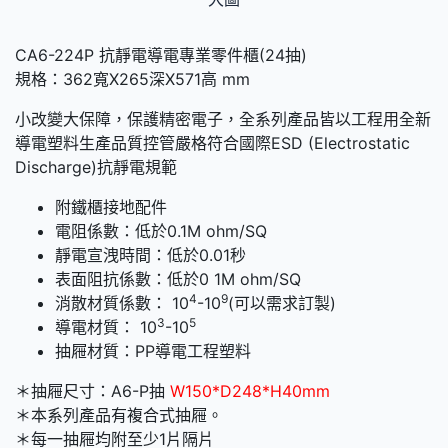
CA6-224P 抗靜電導電專業零件櫃(24抽)
規格：362寬X265深X571高 mm
小改變大保障，保護精密電子，全系列產品皆以工程用全新
導電塑料生產品質控管嚴格符合國際ESD (Electrostatic
Discharge)抗靜電規範
附鐵櫃接地配件
電阻係數：低於0.1M ohm/SQ
靜電宣洩時間：低於0.01秒
表面阻抗係數：低於0 1M ohm/SQ
4
9
消散材質係數： 10
-10
(可以需求訂製)
3
5
導電材質： 10
-10
抽屜材質：PP導電工程塑料
＊抽屜尺寸：A6-P抽
W150*D248*H40mm
＊本系列產品有複合式抽屜。
＊每一抽屜均附至少1片隔片