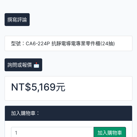
撰寫評論
型號：CA6-224P 抗靜電導電專業零件櫃(24抽)
詢問或報價 📩
NT$5,169元
加入購物車：
加入購物車