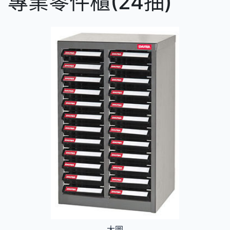
專業零件櫃(24抽)
大圖