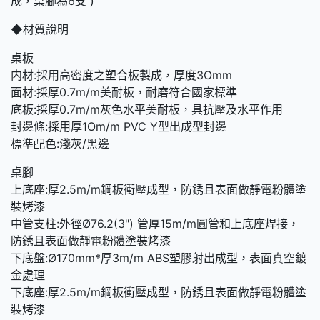
成，桌腳為6支 )
◆材質說明
桌板
内材:採用高密度之塑合板製成，厚度3Omm
面材:採厚0.7m/m美耐板，耐磨符合國家標準
底板:採厚0.7m/m灰色水平美耐板，具抗壓及水平作用
封邊條:採用厚1Om/m PVC Y型出成型封邊
標準配色:淺灰/黑邊
桌腳
上底座:厚2.5m/m鋼板衝壓成型，防銹且表面做靜電粉體塗
裝烤漆
中管支柱:外徑Ø76.2(3") 管厚15m/m圓管和上底座焊接，
防銹且表面做靜電粉體塗裝烤漆
下底盤:Ø170mm*厚3m/m ABS塑膠射出成型，表面真空鍍
金處理
下底座:厚2.5m/m鋼板衝壓成型，防銹且表面做靜電粉體塗
裝烤漆