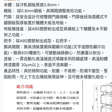
本體：採冷軋鋼板厚度0.8mm。
棚板： 採0.8mm鋼板，具隔間調整高低功能。
門扉：採安全設計可使雙開門啟順暢，門扉後紐為隱藏式不
鏽鋼板製厚裝置於櫃體天板及地板。
地板連接盒：採ABS塑膠射出成型具連結上下櫃體及水平腳
架之功能。
把手：採ABS塑膠射出成型，右把手。
鎖具開關：鎖具須裝置開與關顯示功能(文字或顏色顯示功
能)。鎖具600種變化，可變動抽換鎖心，防塵蓋以射出。
塗裝：一貫自動化高溫隧道式噴霧多到防鏽處理，高溫粉體
烤漆膜厚 30μm以上，表面平滑美觀。
產品特性：具防傾倒功能、耐震、不易燃、防潮不變型、堅
固耐用，可上下左右連結無限延伸，且可做多樣變化組合。