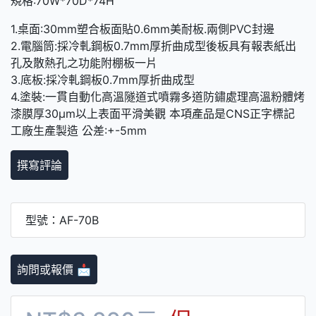
規格:70W*70D*74H
1.桌面:30mm塑合板面貼0.6mm美耐板.兩側PVC封邊
2.電腦筒:採冷軋鋼板0.7mm厚折曲成型後板具有報表紙出
孔及散熱孔之功能附棚板一片
3.底板:採冷軋鋼板0.7mm厚折曲成型
4.塗裝:一貫自動化高溫隧道式噴霧多道防鏽處理高溫粉體烤
漆膜厚30μm以上表面平滑美觀 本項產品是CNS正字標記
工廠生產製造 公差:+-5mm
撰寫評論
型號：AF-70B
詢問或報價 📩