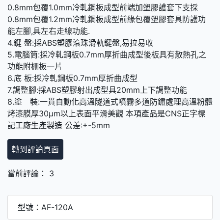
0.8mm包覆1.0mm冷軋鋼板成型前端加塑膠護套下支採
0.8mm包覆1.2mm冷軋鋼板成型前緣包覆塑膠套具防護功
能左腳,具左右走線功能.
4.鍵 盤:採ABS塑膠滾珠滑軌鍵盤,易拉易收
5.電腦筒:採冷軋鋼板0.7mm厚折曲成型後板具有散熱孔之
功能附棚板一片
6.底 板:採冷軋鋼板0.7mm厚折曲成型
7.調整腳:採ABS塑膠射出成型具20mm上下調整功能
8.塗 裝:一貫自動化高溫隧道式噴霧多道防鏽處理高溫粉體
烤漆膜厚30μm以上表面平滑美觀 本項產品是CNS正字標
記工廠生產製造 公差:+-5mm
轉到評論頁面
當前評論： 3
型號：AF-120A