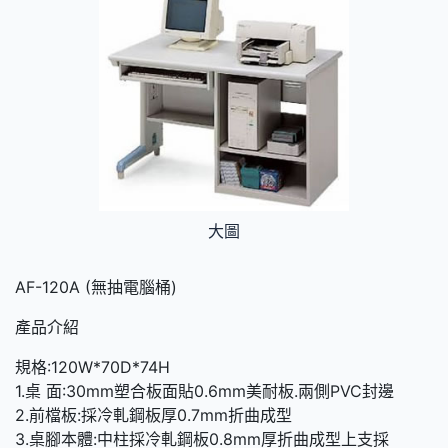
大圖
AF-120A (無抽電腦桶)
產品介紹
規格:120W*70D*74H
1.桌 面:30mm塑合板面貼0.6mm美耐板.兩側PVC封邊
2.前檔板:採冷軋鋼板厚0.7mm折曲成型
3.桌腳本體:中柱採冷軋鋼板0.8mm厚折曲成型上支採