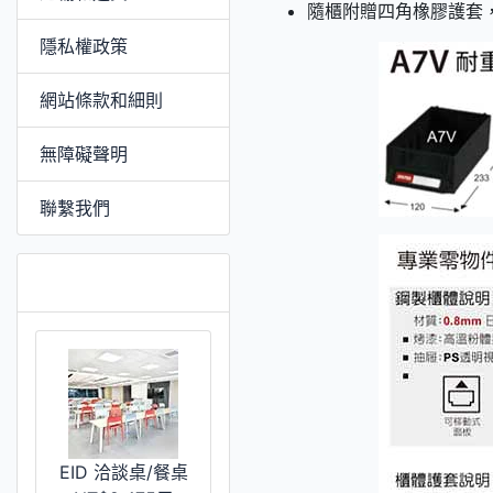
隨櫃附贈四角橡膠護套
隱私權政策
網站條款和細則
無障礙聲明
聯繫我們
推薦 [更多]
EID 洽談桌/餐桌