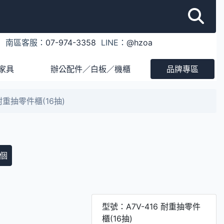
1
南區客服：
07-974-3358
LINE：
@hzoa
家具
辦公配件／白板／機櫃
品牌專區
 耐重抽零件櫃(16抽)
個
型號：A7V-416 耐重抽零件
櫃(16抽)