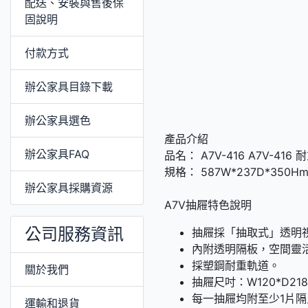
配送、安裝與售後保
固說明
付款方式
辦公家具目錄下載
辦公家具選色
產品介紹
辦公家具FAQ
品名： A7V-416 A7V-416
規格： 587W*237D*350H
辦公家具採購資源
A7V抽屜特色說明
公司服務資訊
抽屜採「抽取式」透明
內附透明隔板，空間靈
採塑鋼耐重軌道。
關於我們
抽屜尺吋：W120*D218
每一抽屜均附至少1片隔
運輸和退貨