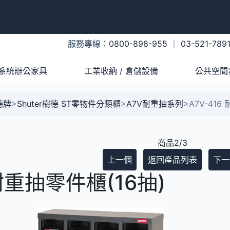
服務專線：
0800-898-955
｜
03-521-789
系統辦公家具
工業收納 / 倉儲設備
公共空間
樹德牌
>
Shuter樹德 ST零物件分類櫃
>
A7V耐重抽系列
>
A7V-416
商品2/3
上一個
返回產品列表
下一
 耐重抽零件櫃(16抽)