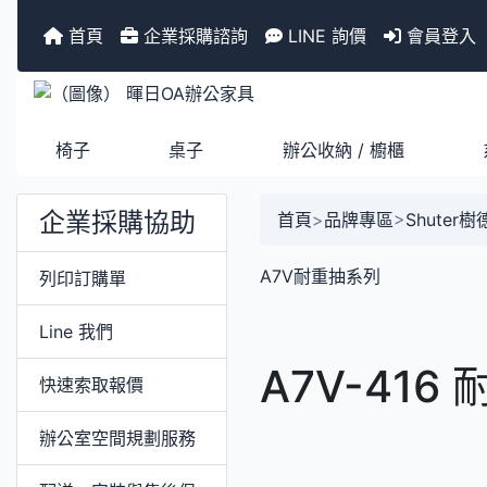
首頁
企業採購諮詢
LINE 詢價
會員登入
椅子
桌子
辦公收納 / 櫥櫃
企業採購協助
首頁
>
品牌專區
>
Shuter
A7V耐重抽系列
列印訂購單
Line 我們
A7V-416
快速索取報價
辦公室空間規劃服務