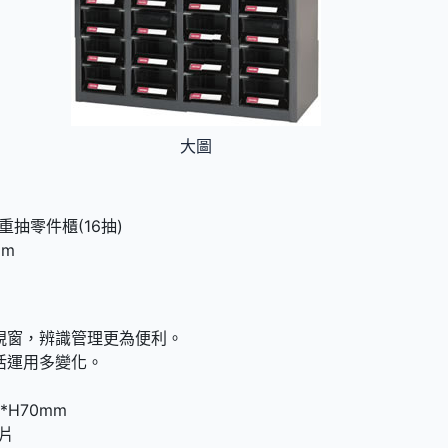
大圖
 耐重抽零件櫃(16抽)
mm
視窗，辨識管理更為便利。
活運用多變化。
*H70mm
片