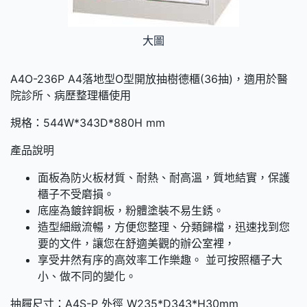
大圖
A4O-236P A4落地型O型開放抽樹德櫃(36抽)，適用於醫
院診所、病歷整理櫃使用
規格：544W*343D*880H mm
產品說明
面板為防火板材質、耐熱、耐高溫，質地結實，保護
櫃子不受磨損。
底座為鍍鋅鋼板，粉體塗裝不易生銹。
造型細緻流暢，方便您整理、分類歸檔，迅速找到您
要的文件，讓您在舒適美觀的辦公室裡，
享受井然有序的高效率工作樂趣。 並可按照櫃子大
小、做不同的變化。
抽屜尺寸：A4S-P 外徑 W235*D343*H30mm