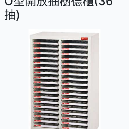
O型開放抽樹德櫃(36
抽)