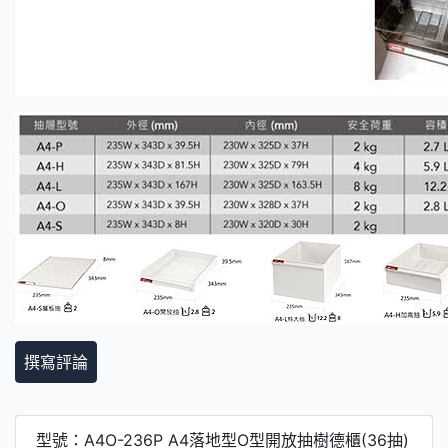
撰寫評論
型號：A4O-236P A4落地型O型開放抽樹德櫃(36抽)