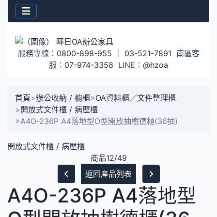
服務專線：
0800-898-955
｜
03-521-7891
南區客
服：
07-974-3358
LINE：
@hzoa
首頁
>
辦公收納 / 櫥櫃
>
OA資料櫃／文件整理櫃
>
開放式文件櫃 / 病歴櫃
>
A4O-236P A4落地型O型開放抽樹德櫃(36抽)
開放式文件櫃 / 病歴櫃
商品12/49
返回產品列表
A4O-236P A4落地型