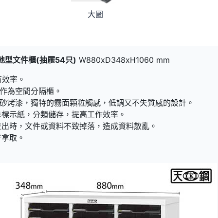
大圖
落地型文件櫃(抽屜54只)
W880xD348xH1060 mm
有效率。
作為空間分隔櫃。
砂烤漆，獨特的霧面顆粒觸感，低調又不失質感的設計。
卡標示紙，分類儲存，提高工作效率。
拉出時，文件或資料不致掉落，造成資料散亂。
好拿取。