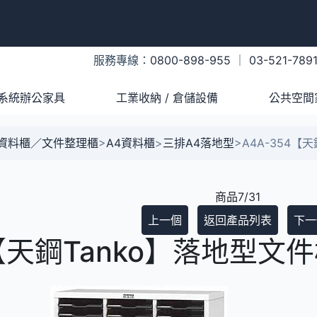
服務專線：
0800-898-955
｜
03-521-789
系統辦公家具
工業收納 / 倉儲設備
公共空間
A資料櫃／文件整理櫃
>
A4資料櫃
>
三排A4落地型
>
A4A-354【
商品7/31
上一個
返回產品列表
下一
4【天鋼Tanko】落地型文件