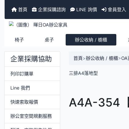
首頁
企業採購諮詢
LINE 詢價
會員登入
椅子
桌子
辦公收納 / 櫥櫃
企業採購協助
首頁
>
辦公收納 / 櫥櫃
>
O
三排A4落地型
列印訂購單
Line 我們
A4A-35
快速索取報價
辦公室空間規劃服務