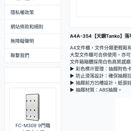
隱私權政策
網站條款和細則
A4A-354【天鋼Tanko】
無障礙聲明
A4文件櫃，文件分類更輕鬆
大型文件櫃可合併使用，亦可
聯繫我們
文件箱箱體採用白色高質感磨
► 彩色標示管理：抽屜附色
推薦 [更多]
► 防止滑落設計：確保抽屜
► 抽屜前方凹槽設計，紙張
► 抽屜材質：ABS抽屜。
FC-M309 9門職