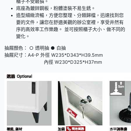
櫃子不受磨損。
底座為鍍鋅鋼板，粉體塗裝不易生銹。
造型細緻流暢，方便您整理、分類歸檔，迅速找到您
要的文件，讓您在舒適美觀的辦公室裡，享受井然有
序的高效率工作樂趣。 並可按照櫃子大小、做不同的
變化。
抽屜顏色： ○ 透明抽 ● 白抽
抽屜尺寸：A4-P 外徑 W235*D343*H39.5mm
內徑 W230*D325*H37mm