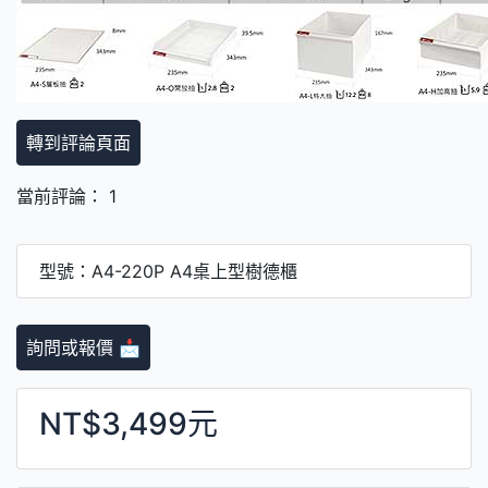
轉到評論頁面
當前評論： 1
型號：A4-220P A4桌上型樹德櫃
詢問或報價 📩
NT$3,499元