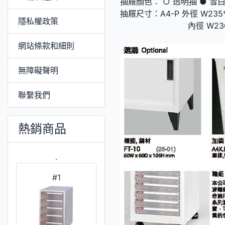
抽屜顏色： ○ 透明抽 ● 雪
抽屜尺寸：A4-P 外徑 W235*
隱私權政策
內徑 W230*D32
網站條款和細則
無障礙聲明
聯繫我們
熱銷商品
.
#1