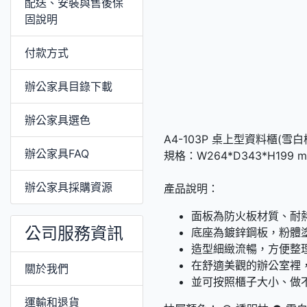
配送、安裝與售後保
固說明
付款方式
辦公家具目錄下載
辦公家具選色
A4-103P 桌上型資料櫃(雪白
辦公家具FAQ
規格：W264*D343*H199 
辦公家具採購資源
產品說明：
面板為防火板材質、耐
公司服務資訊
底座為鍍鋅鋼板，粉
造型細緻流暢，方便整
在舒適美觀的辦公室裡
關於我們
並可按照櫃子大小、做
運輸和退貨