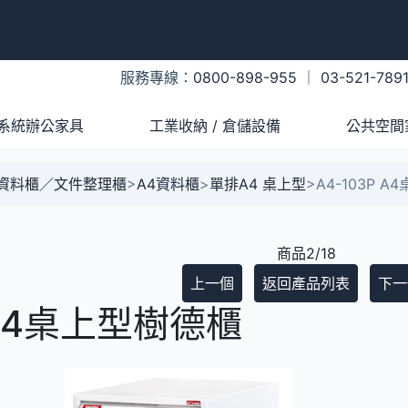
服務專線：
0800-898-955
｜
03-521-789
系統辦公家具
工業收納 / 倉儲設備
公共空間
A資料櫃／文件整理櫃
>
A4資料櫃
>
單排A4 桌上型
>
A4-103P 
商品2/18
上一個
返回產品列表
下一
 A4桌上型樹德櫃