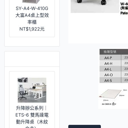
SY-A4-W-410G
大富A4桌上型效
率櫃
NT$1,922元
推薦 [更多]
升降辦公系列｜
ETS-6 雙馬達電
動升降桌（木紋