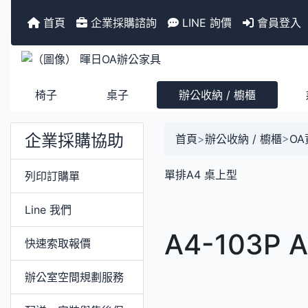
首頁
企業採購諮詢
LINE 詢價
會員登入
椅子
桌子
辦公收納 / 櫥櫃
企業採購協助
首頁
>
辦公收納 / 櫥櫃
>
O
單排A4 桌上型
列印訂購單
Line 我們
A4-103P
快速索取報價
辦公室空間規劃服務