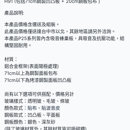
H91 (包括71cm鋼製凹凸板 + 20cm鋼板包布 )
產品說明:
本產品價格含運送及組裝。
此產品價格僅送達台中市以北，其餘地區請另外洽詢。
本產品P25系列皆內含吸音蜂巢板，具吸音及抗壓功能，結
構堅固耐用。
材質：
鋁合金框架(表面陽極處理)
71cm以上為鋼製面板包布
71cm以下為烤漆鋼製面板凹凸板
尚有以下選項可供搭配，價格另計
玻璃樣式：透明玻、毛玻、條玻
顏色款式：
貼布、貼波音皮
鋼板款式：凹凸板、平面板
鋼板顏色：銀色、深灰砂
(除了玻璃材質外，其餘材質皆可吸磁鐵)