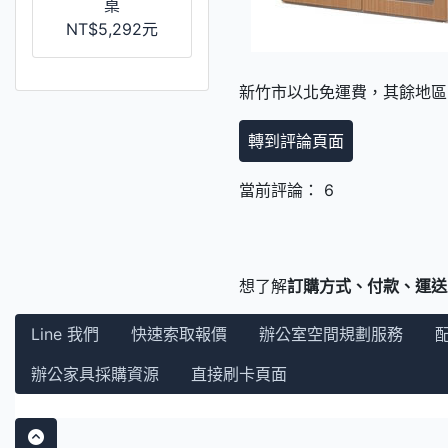
桌
NT$5,292元
新竹市以北免運費，其餘地區
轉到評論頁面
當前評論： 6
想了解
訂購方式、付款、運送
Line 我們
快速索取報價
辦公室空間規劃服務
辦公家具採購資源
直接刷卡頁面