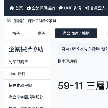
首頁
企業採購諮詢
LINE 詢價
會員登入
椅子
桌子
辦公收納 / 櫥櫃
企業採購協助
首頁
>
辦公收納 / 櫥櫃
>
辦公
鋼木理想櫃
列印訂購單
Line 我們
59-11 
快速索取報價
辦公室空間規劃服務