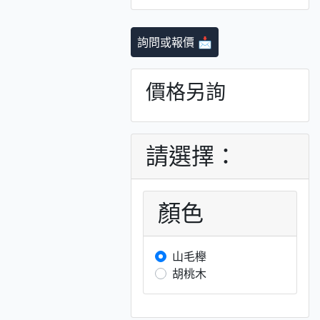
詢問或報價 📩
價格另詢
請選擇：
顏色
山毛櫸
胡桃木