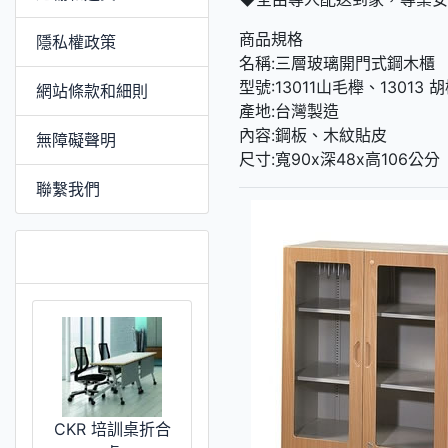
商品規格
隱私權政策
名稱:三層玻璃開門式鋼木櫃
型號:13011山毛櫸、13013 
網站條款和細則
產地:台灣製造
內容:鋼板、木紋貼皮
無障礙聲明
尺寸:寬90x深48x高106公分
聯繫我們
推薦 [更多]
CKR 培訓桌折合