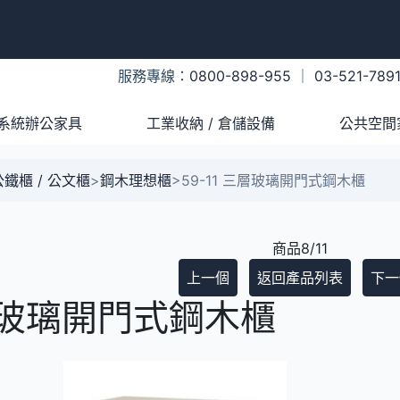
服務專線：
0800-898-955
｜
03-521-789
系統辦公家具
工業收納 / 倉儲設備
公共空間
鐵櫃 / 公文櫃
>
鋼木理想櫃
>
59-11 三層玻璃開門式鋼木櫃
商品8/11
上一個
返回產品列表
下一
三層玻璃開門式鋼木櫃