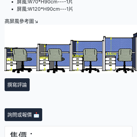
屏風:W70*H90cm----1片
屏風:W120*H90cm---1片
高屏風參考圖↘
撰寫評論
詢問或報價 📩
售價：